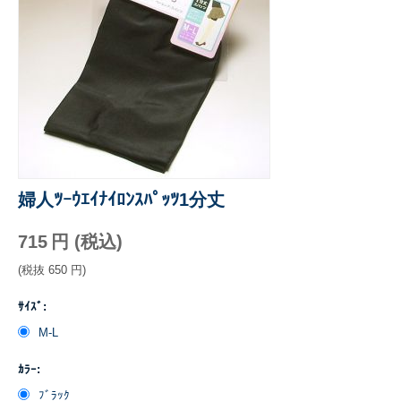
婦人ﾂｰｳｴｲﾅｲﾛﾝｽﾊﾟｯﾂ1分丈
715
円
(税込)
(税抜
650
円
)
ｻｲｽﾞ:
M-L
ｶﾗｰ:
ﾌﾞﾗｯｸ