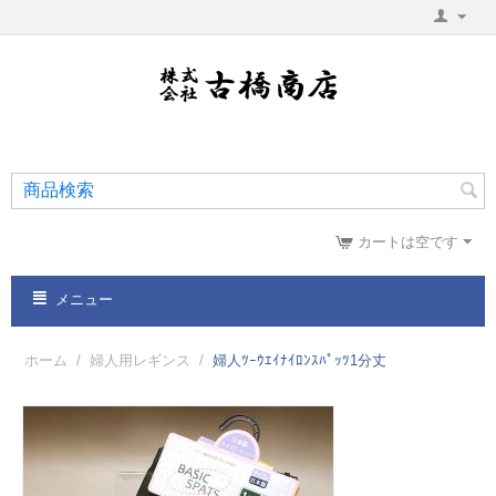
カートは空です
メニュー
ホーム
/
婦人用レギンス
/
婦人ﾂｰｳｴｲﾅｲﾛﾝｽﾊﾟｯﾂ1分丈