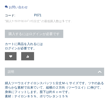
お問い合わせ
P071
コード:
"婦人ﾂｰｳｴｲﾅｲﾛﾝｽﾊﾟｯﾂ1分丈" の最低購入数は
5
です.
購入するにはログインが必要です
カートに商品を入れるには
ログインが必要です。
説明
婦人ツーウエイナイロンスパッツ１分丈Ｍ-Ｌサイズです。ツヤのある
滑らかな素材で出来ていて、縦横の２方向（ツーウエイ）に伸びて、
身体にフィットします。股下は約６ｃｍです。
素材：ナイロン８５％、ポリウレタン１５％